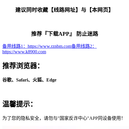
建议同时收藏【线路网址】与【本网页】
推荐『下载APP』 防止迷路
备用线路
1
：
https://www.rznbm.com
备用线路
2
：
https://www.k8900.com
推荐浏览器：
谷歌、Safari、火狐、Edge
温馨提示：
为了您的隐私安全，请勿与"国家反诈中心"APP同设备使用！