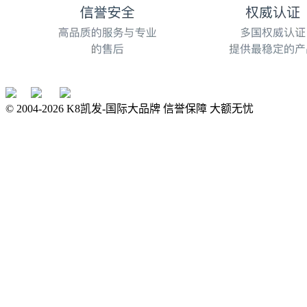
© 2004-
2026
K8凯发-国际大品牌 信誉保障 大额无忧