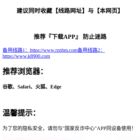
建议同时收藏【线路网址】与【本网页】
推荐『下载APP』 防止迷路
备用线路
1
：
https://www.rznbm.com
备用线路
2
：
https://www.k8900.com
推荐浏览器：
谷歌、Safari、火狐、Edge
温馨提示：
为了您的隐私安全，请勿与"国家反诈中心"APP同设备使用！