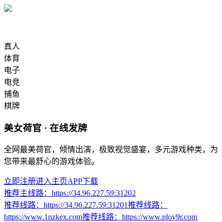
真人
体育
电子
电竞
捕鱼
棋牌
美女荷官 · 在线发牌
全网最美荷官，倾情出演，极致视觉盛宴，多元游戏种类，为
您带来最舒心的游戏体验。
立即注册
进入主页
APP下载
推荐主线路：
https://34.96.227.59:31202
推荐线路：
https://34.96.227.59:31201
推荐线路：
https://www.1nzkex.com
推荐线路：
https://www.plov9r.com